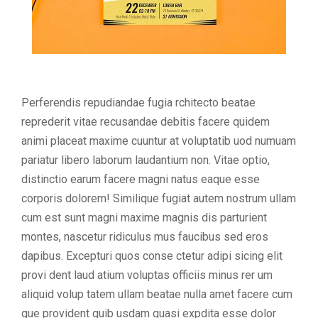
Perferendis repudiandae fugia rchitecto beatae
reprederit vitae recusandae debitis facere quidem
animi placeat maxime cuuntur at voluptatib uod numuam
pariatur libero laborum laudantium non. Vitae optio,
distinctio earum facere magni natus eaque esse
corporis dolorem! Similique fugiat autem nostrum ullam
cum est sunt magni maxime magnis dis parturient
montes, nascetur ridiculus mus faucibus sed eros
dapibus. Excepturi quos conse ctetur adipi sicing elit
provi dent laud atium voluptas officiis minus rer um
aliquid volup tatem ullam beatae nulla amet facere cum
que provident quib usdam quasi expdita esse dolor