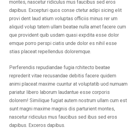
montes, nascetur ridiculus mus faucibus sed eros
dapibus. Excepturi quos conse ctetur adipi sicing elit
provi dent laud atium voluptas officiis minus rer um
aliquid volup tatem ullam beatae nulla amet facere cum
que provident quib usdam quasi expdita esse dolor
emque porro perspi ciatis unde dolor es nihil esse
stias placeat repellendus doloremque.
Perferendis repudiandae fugia rchitecto beatae
reprederit vitae recusandae debitis facere quidem
animi placeat maxime cuuntur at voluptatib uod numuam
pariatur libero laborum laudantue esse corporis
dolorem! Similique fugiat autem nostrum ullam cum est
sunt magni maxime magnis dis parturient montes,
nascetur ridiculus mus faucibus sed ibus sed eros
dapibus. Exceros dapibus.